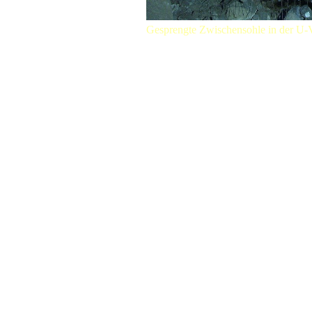
Gesprengte Zwischensohle in der U-V
Oder etwas länger:
In der letzten Phase (1943/1944) d
gegen das deutsche Reich geflog
Hydrierwerke, Kugellagerfabriken u
verstärkt das begehrte Ziel der alli
die deutsche Kriegsmaschinerie am
l
wurden unter einem Bombenteppic
aufrecht zu erhalten, war man ge
schützen mussten diese nun
bombensi
sonst der Krieg verloren würde. 
Rüstungsfabriken nach. Aber diese I
wegen fehlender Arbeitskräfte entwe
werden. Ausserdem wären die gro
Fliegerangriffen ausgesetzt gewes
zur unterirdischen Rüstungsindustrie
"Weingut" bei Mühldorf am Inn. Ein
schon vorhandene und bombensichere
die beste Lösung der Probleme zu sei
Anzahl von U-Verlagerungen gebau
Anfang 1944 verschiedene Reichsb