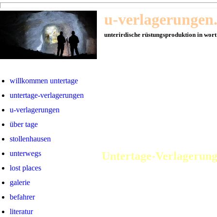
u-verlagerungen
unterirdische rüstungsproduktion in wort
willkommen untertage
untertage-verlagerungen
u-verlagerungen
über tage
stollenhausen
unterwegs
Untertage-Verlagerun
lost places
Was sind U-Verlagerungen? (eine klei
galerie
befahrer
Kurz gesagt:
literatur
Untertage-Verlagerungen, kurz U-V