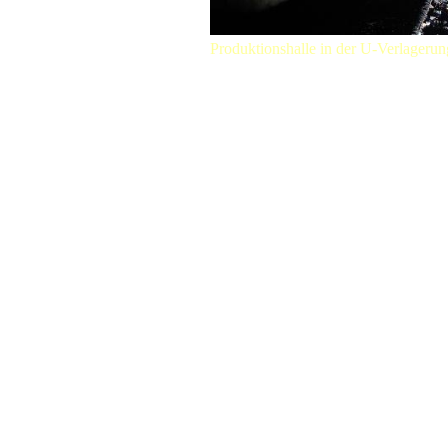
Produktionshalle in der U-Verlageru
Decknamen:
Die vom RMfRuK ausgewählten Deck
nach folgenden Bestimmungen gebild
Untertage-Verlagerungen in Schachta
Tiernamen, meist Säugetiere wie z.B.
(Winterberg), Schneehase (Kamsdorf).
Untertage-Verlagerungen in Hangstolle
Fischnamen und Amphibien, wie z.B.: 
(Wuppertal), Schlammpeitzger...
Untertage-Verlagerungen in Verkehrs
Vogelnamen, wie z.B.: Buchfink, Go
(Lengerich), Zeisig (Cochem)...