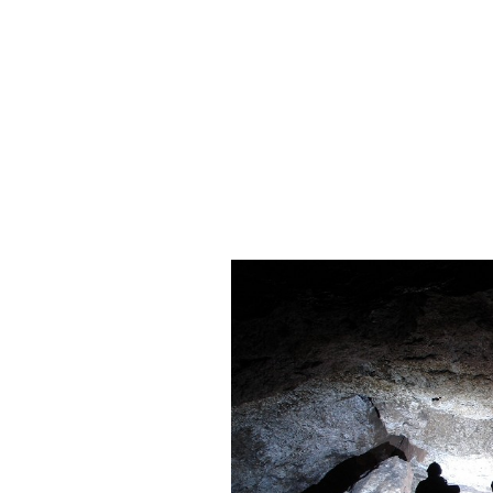
Rost: Reserve-Destillationsanlage
Schwalbe: Hochdruck-Hydrieranlage
Wüste: Schieferöl-Anlage
Neben dem Geilenberg-Programm ga
wie zum Beispiel das Jäger-Pr
Industriezweige zur Flugzeug-Prod
Progamm, welches die Kugellager-Pro
Doch dazu mehr unter der Rubrik U-Ve