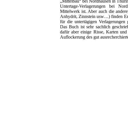
„Mittelbau“ bei Nordhausen in Thüri
Untertage-Verlagerungen bei Nor
Mittelwerk ist. Aber auch die ande
Anhydrit, Zinnstein usw…) finden Erw
für die untertägigen Verlagerungen 
Das Buch ist sehr sachlich geschrie
dafür aber einige Risse, Karten un
Auflockerung des gut ausrecherchiert