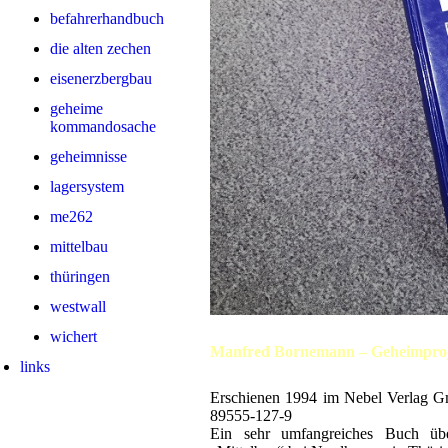
befahrerhandbuch
die alten zechen
eisenerzbergbau
geheime
kommandosache
geheimnisse
lagersystem
me262
mittelbau
thüringen
westwall
wichert
Manfred Bornemann – Geheimproj
links
Erschienen 1994 im Nebel Verlag Gm
89555-127-9
Ein sehr umfangreiches Buch übe