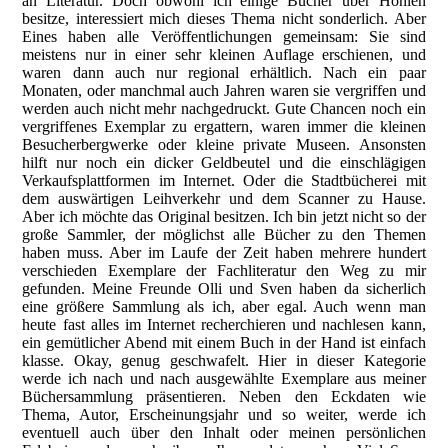
an Literatur. Doch obwohl ich einige Bücher über Höhlen
besitze, interessiert mich dieses Thema nicht sonderlich. Aber
Eines haben alle Veröffentlichungen gemeinsam: Sie sind
meistens nur in einer sehr kleinen Auflage erschienen, und
waren dann auch nur regional erhältlich. Nach ein paar
Monaten, oder manchmal auch Jahren waren sie vergriffen und
werden auch nicht mehr nachgedruckt. Gute Chancen noch ein
vergriffenes Exemplar zu ergattern, waren immer die kleinen
Besucherbergwerke oder kleine private Museen. Ansonsten
hilft nur noch ein dicker Geldbeutel und die einschlägigen
Verkaufsplattformen im Internet. Oder die Stadtbücherei mit
dem auswärtigen Leihverkehr und dem Scanner zu Hause.
Aber ich möchte das Original besitzen. Ich bin jetzt nicht so der
große Sammler, der möglichst alle Bücher zu den Themen
haben muss. Aber im Laufe der Zeit haben mehrere hundert
verschieden Exemplare der Fachliteratur den Weg zu mir
gefunden. Meine Freunde Olli und Sven haben da sicherlich
eine größere Sammlung als ich, aber egal. Auch wenn man
heute fast alles im Internet recherchieren und nachlesen kann,
ein gemütlicher Abend mit einem Buch in der Hand ist einfach
klasse. Okay, genug geschwafelt. Hier in dieser Kategorie
werde ich nach und nach ausgewählte Exemplare aus meiner
Büchersammlung präsentieren. Neben den Eckdaten wie
Thema, Autor, Erscheinungsjahr und so weiter, werde ich
eventuell auch über den Inhalt oder meinen persönlichen