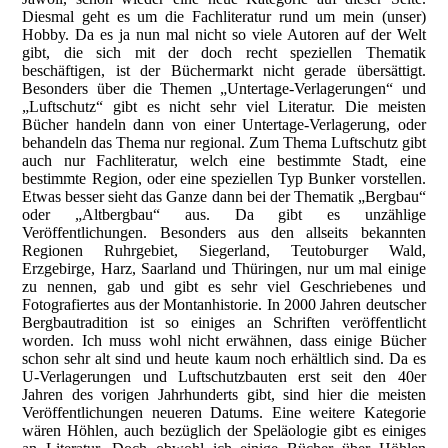
Diesmal geht es um die Fachliteratur rund um mein (unser)
Hobby. Da es ja nun mal nicht so viele Autoren auf der Welt
gibt, die sich mit der doch recht speziellen Thematik
beschäftigen, ist der Büchermarkt nicht gerade übersättigt.
Besonders über die Themen „Untertage-Verlagerungen“ und
„Luftschutz“ gibt es nicht sehr viel Literatur. Die meisten
Bücher handeln dann von einer Untertage-Verlagerung, oder
behandeln das Thema nur regional. Zum Thema Luftschutz gibt
auch nur Fachliteratur, welch eine bestimmte Stadt, eine
bestimmte Region, oder eine speziellen Typ Bunker vorstellen.
Etwas besser sieht das Ganze dann bei der Thematik „Bergbau“
oder „Altbergbau“ aus. Da gibt es unzählige
Veröffentlichungen. Besonders aus den allseits bekannten
Regionen Ruhrgebiet, Siegerland, Teutoburger Wald,
Erzgebirge, Harz, Saarland und Thüringen, nur um mal einige
zu nennen, gab und gibt es sehr viel Geschriebenes und
Fotografiertes aus der Montanhistorie. In 2000 Jahren deutscher
Bergbautradition ist so einiges an Schriften veröffentlicht
worden. Ich muss wohl nicht erwähnen, dass einige Bücher
schon sehr alt sind und heute kaum noch erhältlich sind. Da es
U-Verlagerungen und Luftschutzbauten erst seit den 40er
Jahren des vorigen Jahrhunderts gibt, sind hier die meisten
Veröffentlichungen neueren Datums. Eine weitere Kategorie
wären Höhlen, auch bezüglich der Speläologie gibt es einiges