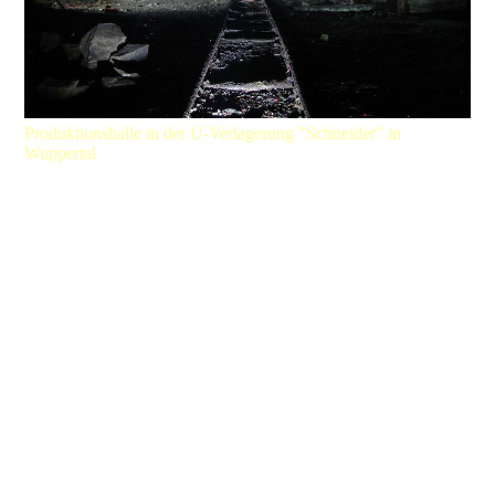
Produktionshalle in der U-Verlagerung "Schneider" in
Wuppertal
Decknamen:
Die vom RMfRuK ausgewählten Decknamen für die
Untertage-Verlagerungen wurden nach folgenden
Bestimmungen gebildet:
Untertage-Verlagerungen in Schachtanlagen und Tiefstollen aus
den Bergbau:
Tiernamen, meist Säugetiere wie z.B.: Igel (Mendig), Maultier
(Bochum), Pferd (Winterberg), Schneehase (Kamsdorf)...
Untertage-Verlagerungen in Hangstollen: (Bergbau, Luftschutz,
Felsenkeller...)
Fischnamen und Amphibien, wie z.B.: Barsch, Elritze, Kröte
(Porta), Sardelle, Trusche (Wuppertal), Schlammpeitzger...