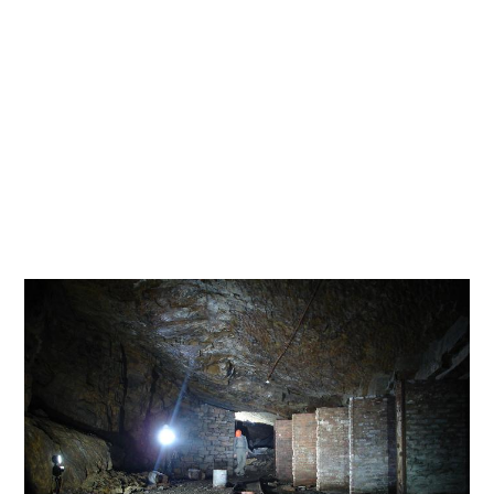
zugänglich. Mehr Glück hingegen hat man heutzutage mit den
Reichsbahntunneln, die so gut wie alle noch vorhanden sind
und in den Mittelgebirgen vor sich hin schlummern. Zum Teil
werden sie sogar noch befahren - nicht nur von uns... Die
Höhlen und die Eiskeller sind natürlich auch noch vorhanden.
Aber in Ihnen ist so gut wie nichts mehr zu finden, was auf eine
frühere unterirdische Rüstungsproduktion schließen lässt. Naja,
aber wir bleiben am Ball, oder am Stollen. Ich hoffe, der
allgemein gehaltene Einleitungstext war jetzt einigermaßen
verständlich, so daß auch der Laie sich ein Bild von den U-
Verlagerungen des Zweiten Weltkriegs machen kann.
Tiefergehende Informationen findet ihr in den jeweiligen
Berichten über die einzelnen U-Verlagerungen auf unserer
Seite...