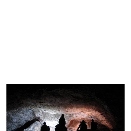
Meise: Katalytische Krackanlage
Ofen: Destillations-Anlage
Rabe: Tetra-Ethyl-Blei-Anlage
Rost: Reserve-Destillationsanlage
Schwalbe: Hochdruck-Hydrieranlage
Wüste: Schieferöl-Anlage
Neben dem Geilenberg-Programm gab es noch weitere
wichtige Rüstungsprogramme, wie zum Beispiel das Jäger-
Programm, unter welchem alle kriegswichtigen Industriezweige
zur Flugzeug-Produktion zusammen gefasst waren, oder das
Kessler-Progamm, welches die Kugellager-Produktion im
Dritten Reich aufrecht erhalten sollte. Doch dazu mehr unter
der Rubrik U-Verlagerungen hier auf der Seite.