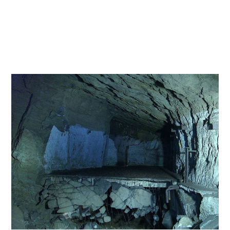
Was sind U-Verlagerungen? (eine kleine Einleitung)
Kurz gesagt:
Untertage-Verlagerungen, kurz U-Verlagerungen waren
unterirdische, bombensichere, kriegswichtige Geheimanlagen
der deutschen
Rüstungsindustrie im Zweiten Weltkrieg.