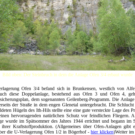
Bild oben: Der Steinbruch in dem die Anlage Ofen 3/4 erbaut wurde
rlagerung Ofen 3/4 befand sich in Brunkensen, westlich von Alfe
uch diese Doppelanlage, bestehend aus Ofen 3 und Ofen 4, ge
lsicherungsplan, dem sogenannten Geilenberg-Programm. Die Anlage
rseits der Straße in dem engen Glenetal untergebracht. Die Schluch
deten Hügeln des Ith-Hils stellte eine eine gute versteckte Lage des Pr
einen hervorragenden natürlichen Schutz vor feindlichen Fliegern. A
ge wurde im Spätsommer des Jahres 1944 errichtet und begann im 
 ihrer Kraftstoffproduktion. (Allgemeines über Ofen-Anlagen gibt 
über die U-Verlagerung Ofen 1/2 in Bögerhof -
hier klicken
)Weiter im