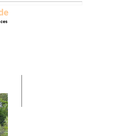
.de
aces