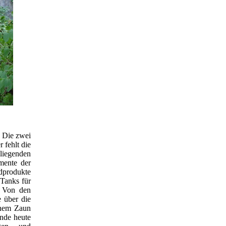
. Die zwei
 fehlt die
iegenden
mente der
dprodukte
 Tanks für
. Von den
e über die
inem Zaun
nde heute