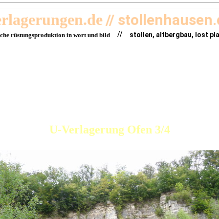
erlagerungen.de
// stollenhausen
//
stollen, altbergbau, lost pl
sche rüstungsproduktion in wort und bild
U-Verlagerung Ofen 3/4