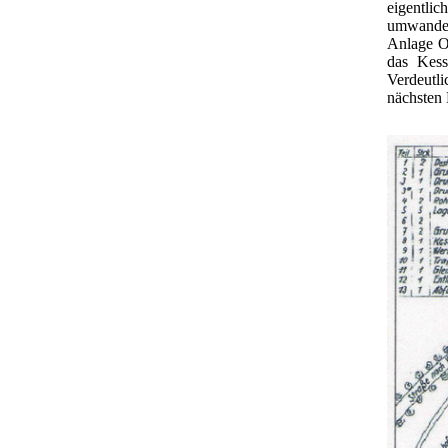
eigentli
umwandel
Anlage O
das Kess
Verdeutl
nächsten 