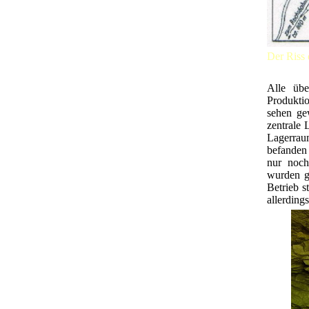
Der Riss 
Alle üb
Produktio
sehen ge
zentrale 
Lagerraum
befanden 
nur noch
wurden g
Betrieb s
allerding