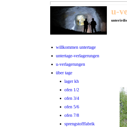
u-v
unterirdi
willkommen untertage
untertage-verlagerungen
u-verlagerungen
über tage
lager kh
ofen 1/2
ofen 3/4
ofen 5/6
ofen 7/8
sprengstofffabrik