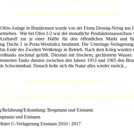
Zwei ehemalige Tanks - die Natur holt sich alles zurück
 Ofen-Anlage in Brunkensen wurde von der Firma Deurag-Nerag aus 
etrieben. Wie bei Ofen 1/2 war der monatliche Produktionsausschuss
raftstoff zur je einer Hälfte für den öffentlichen Markt und f
ung Dachs 1 in Porta-Westfalica bestimmt. Die Untertage-Verlagerung
bis Ende des Zweiten Weltkriegs in Betrieb. Nach dem Krieg wurden 
roßtanks nochmal gefüllt. Diesmal mit frischem, gechlortem Wasser.
etonierten Tanks dienten zwischen den Jahren 1953 und 1965 den Bru
ls Schwimmbad. Danach holte sich die Natur alles wieder zurück...
Reste der Verladeanlage - Projekt Ofen 3/4
 und Befahrer: Bergmann und Eismann - damals noch für untertage-über
/Befahrung/Erkundung: Bergmann und Eismann
ergmann und Eismann
Mister U-Verlagerung Eismann 2010 / 2017