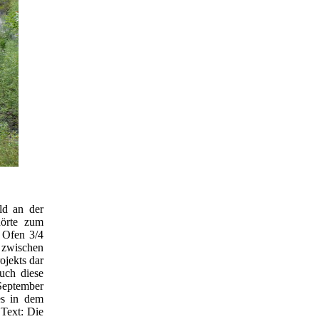
ld an der
hörte zum
 Ofen 3/4
t zwischen
ojekts dar
uch diese
September
es in dem
 Text: Die