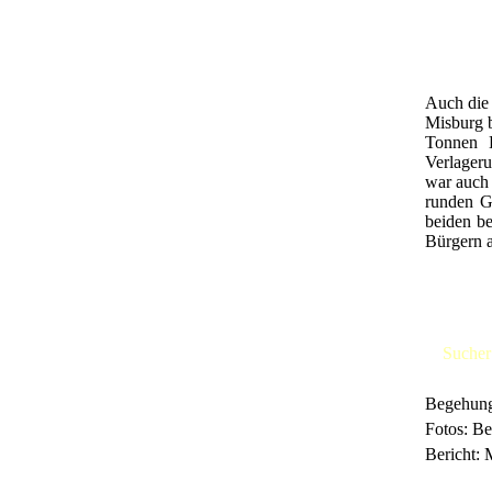
Auch die
Misburg b
Tonnen K
Verlager
war auch 
runden G
beiden b
Bürgern a
Sucher
Begehung
Fotos: B
Bericht: 