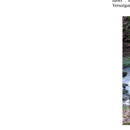
näher 
Versorgu