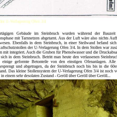
der U-Verlagerung Ofen 3/4
ertägigen Gebäude im Steinbruch wurden während der Bauzeit
nsphase mit Tarnnetzen abgetarnt. Aus der Luft wäre also nichts Auff
wesen. Ebenfalls in dem Steinbruch, in einer Steilwand befand sich
Luftschutzstollen der U-Verlagerung Ofen 3/4. In dem Stollen war zusä
 mit integriert. Auch die Gruben für Phenolwasser und die Druckabsa
sich in dem Steinbruch. Betritt man heute den verlassenen Steinbru
 einige geformte Betonteile von den einstigen Ofenanlagen. All
esprengt und abgetragen, da der Steinbruch noch bis bis in die 60er
tand. Das kleine Stollensystem der U-Verlagerung Ofen 3/4 ist noch 
s in einem sehr desolaten Zustand - Geröll über Geröll über Geröll...