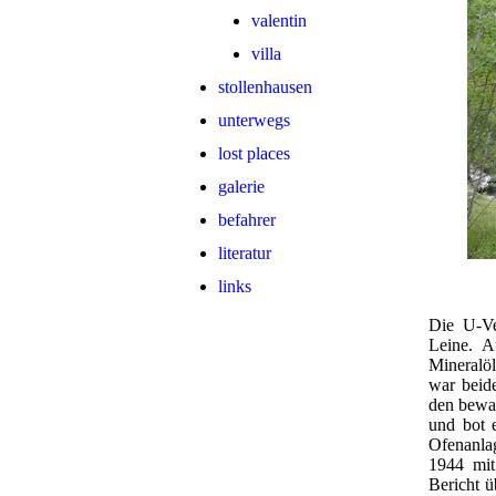
valentin
villa
stollenhausen
unterwegs
lost places
galerie
befahrer
literatur
links
Die U-Ve
Leine. A
Mineralö
war beide
den bewal
und bot 
Ofenanla
1944 mit
Bericht 