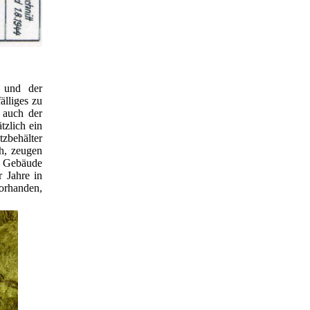
 und der
älliges zu
 auch der
tzlich ein
tzbehälter
ch, zeugen
e Gebäude
 Jahre in
vorhanden,