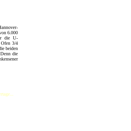
Hannover-
 von 6.000
ür die U-
 Ofen 3/4
die beiden
 Denn die
nkensener
tage...