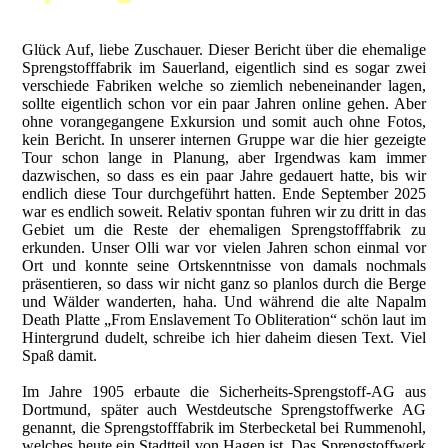
Glück Auf, liebe Zuschauer. Dieser Bericht über die ehemalige
Sprengstofffabrik im Sauerland, eigentlich sind es sogar zwei
verschiede Fabriken welche so ziemlich nebeneinander lagen,
sollte eigentlich schon vor ein paar Jahren online gehen. Aber
ohne vorangegangene Exkursion und somit auch ohne Fotos,
kein Bericht. In unserer internen Gruppe war die hier gezeigte
Tour schon lange in Planung, aber Irgendwas kam immer
dazwischen, so dass es ein paar Jahre gedauert hatte, bis wir
endlich diese Tour durchgeführt hatten. Ende September 2025
war es endlich soweit. Relativ spontan fuhren wir zu dritt in das
Gebiet um die Reste der ehemaligen Sprengstofffabrik zu
erkunden. Unser Olli war vor vielen Jahren schon einmal vor
Ort und konnte seine Ortskenntnisse von damals nochmals
präsentieren, so dass wir nicht ganz so planlos durch die Berge
und Wälder wanderten, haha. Und während die alte Napalm
Death Platte „From Enslavement To Obliteration“ schön laut im
Hintergrund dudelt, schreibe ich hier daheim diesen Text. Viel
Spaß damit.
Im Jahre 1905 erbaute die Sicherheits-Sprengstoff-AG aus
Dortmund, später auch Westdeutsche Sprengstoffwerke AG
genannt, die Sprengstofffabrik im Sterbecketal bei Rummenohl,
welches heute ein Stadtteil von Hagen ist. Das Sprengstoffwerk