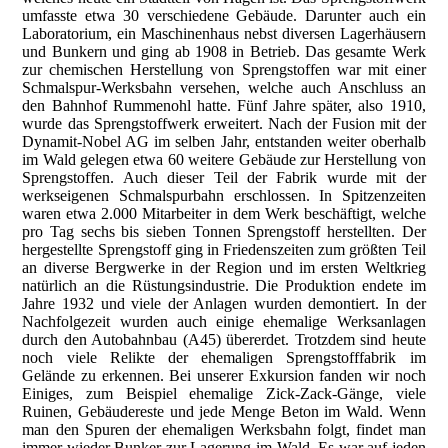
umfasste etwa 30 verschiedene Gebäude. Darunter auch ein
Laboratorium, ein Maschinenhaus nebst diversen Lagerhäusern
und Bunkern und ging ab 1908 in Betrieb. Das gesamte Werk
zur chemischen Herstellung von Sprengstoffen war mit einer
Schmalspur-Werksbahn versehen, welche auch Anschluss an
den Bahnhof Rummenohl hatte. Fünf Jahre später, also 1910,
wurde das Sprengstoffwerk erweitert. Nach der Fusion mit der
Dynamit-Nobel AG im selben Jahr, entstanden weiter oberhalb
im Wald gelegen etwa 60 weitere Gebäude zur Herstellung von
Sprengstoffen. Auch dieser Teil der Fabrik wurde mit der
werkseigenen Schmalspurbahn erschlossen. In Spitzenzeiten
waren etwa 2.000 Mitarbeiter in dem Werk beschäftigt, welche
pro Tag sechs bis sieben Tonnen Sprengstoff herstellten. Der
hergestellte Sprengstoff ging in Friedenszeiten zum größten Teil
an diverse Bergwerke in der Region und im ersten Weltkrieg
natürlich an die Rüstungsindustrie. Die Produktion endete im
Jahre 1932 und viele der Anlagen wurden demontiert. In der
Nachfolgezeit wurden auch einige ehemalige Werksanlagen
durch den Autobahnbau (A45) übererdet. Trotzdem sind heute
noch viele Relikte der ehemaligen Sprengstofffabrik im
Gelände zu erkennen. Bei unserer Exkursion fanden wir noch
Einiges, zum Beispiel ehemalige Zick-Zack-Gänge, viele
Ruinen, Gebäudereste und jede Menge Beton im Wald. Wenn
man den Spuren der ehemaligen Werksbahn folgt, findet man
immer wieder Bunker zur Lagerung im Wald. Es war auf jeden