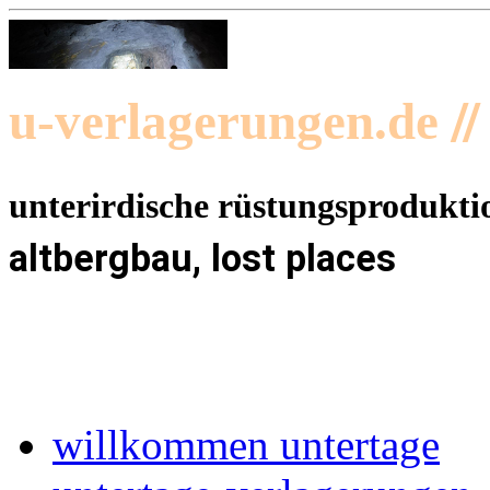
/
u-verlagerungen.de
unterirdische rüstungsprodukti
altbergbau, lost places
willkommen untertage