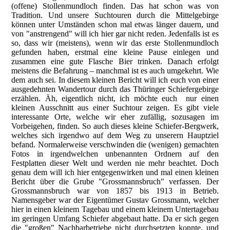
(offene) Stollenmundloch finden. Das hat schon was von
Tradition. Und unsere Suchtouren durch die Mittelgebirge
können unter Umständen schon mal etwas länger dauern, und
von "anstrengend" will ich hier gar nicht reden. Jedenfalls ist es
so, dass wir (meistens), wenn wir das erste Stollenmundloch
gefunden haben, erstmal eine kleine Pause einlegen und
zusammen eine gute Flasche Bier trinken. Danach erfolgt
meistens die Befahrung – manchmal ist es auch umgekehrt. Wie
dem auch sei. In diesem kleinen Bericht will ich euch von einer
ausgedehnten Wandertour durch das Thüringer Schiefergebirge
erzählen. Äh, eigentlich nicht, ich möchte euch nur einen
kleinen Ausschnitt aus einer Suchtour zeigen. Es gibt viele
interessante Orte, welche wir eher zufällig, sozusagen im
Vorbeigehen, finden. So auch dieses kleine Schiefer-Bergwerk,
welches sich irgendwo auf dem Weg zu unserern Hauptziel
befand. Normalerweise verschwinden die (wenigen) gemachten
Fotos in irgendwelchen unbenannten Ordnern auf den
Festplatten dieser Welt und werden nie mehr beachtet. Doch
genau dem will ich hier entgegenwirken und mal einen kleinen
Bericht über die Grube "Grossmannsbruch" verfassen. Der
Grossmannsbruch war von 1857 bis 1913 in Betrieb.
Namensgeber war der Eigentümer Gustav Grossmann, welcher
hier in einen kleinem Tagebau und einem kleinem Untertagebau
im geringen Umfang Schiefer abgebaut hatte. Da er sich gegen
die "großen" Nachbarbetriebe nicht durchsetzten konnte, und