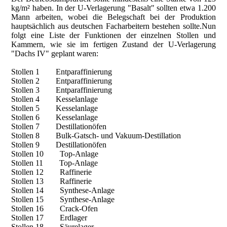
kg/m² haben. In der U-Verlagerung "Basalt" sollten etwa 1.200
Mann arbeiten, wobei die Belegschaft bei der Produktion
hauptsächlich aus deutschen Facharbeitern bestehen sollte.Nun
folgt eine Liste der Funktionen der einzelnen Stollen und
Kammern, wie sie im fertigen Zustand der U-Verlagerung
"Dachs IV" geplant waren:
Stollen 1 Entparaffinierung
Stollen 2 Entparaffinierung
Stollen 3 Entparaffinierung
Stollen 4 Kesselanlage
Stollen 5 Kesselanlage
Stollen 6 Kesselanlage
Stollen 7 Destillationöfen
Stollen 8 Bulk-Gatsch- und Vakuum-Destillation
Stollen 9 Destillationöfen
Stollen 10 Top-Anlage
Stollen 11 Top-Anlage
Stollen 12 Raffinerie
Stollen 13 Raffinerie
Stollen 14 Synthese-Anlage
Stollen 15 Synthese-Anlage
Stollen 16 Crack-Ofen
Stollen 17 Erdlager
Stollen 18 Säurelager