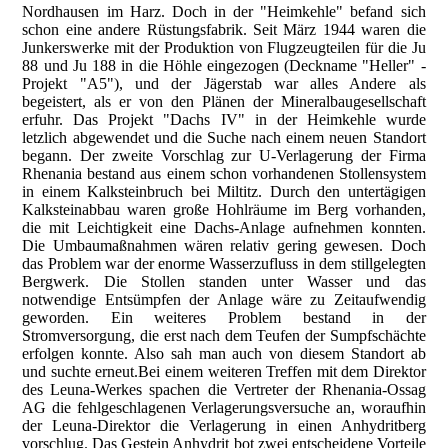
Nordhausen im Harz. Doch in der "Heimkehle" befand sich
schon eine andere Rüstungsfabrik. Seit März 1944 waren die
Junkerswerke mit der Produktion von Flugzeugteilen für die Ju
88 und Ju 188 in die Höhle eingezogen (Deckname "Heller" -
Projekt "A5"), und der Jägerstab war alles Andere als
begeistert, als er von den Plänen der Mineralbaugesellschaft
erfuhr. Das Projekt "Dachs IV" in der Heimkehle wurde
letzlich abgewendet und die Suche nach einem neuen Standort
begann. Der zweite Vorschlag zur U-Verlagerung der Firma
Rhenania bestand aus einem schon vorhandenen Stollensystem
in einem Kalksteinbruch bei Miltitz. Durch den untertägigen
Kalksteinabbau waren große Hohlräume im Berg vorhanden,
die mit Leichtigkeit eine Dachs-Anlage aufnehmen konnten.
Die Umbaumaßnahmen wären relativ gering gewesen. Doch
das Problem war der enorme Wasserzufluss in dem stillgelegten
Bergwerk. Die Stollen standen unter Wasser und das
notwendige Entsümpfen der Anlage wäre zu Zeitaufwendig
geworden. Ein weiteres Problem bestand in der
Stromversorgung, die erst nach dem Teufen der Sumpfschächte
erfolgen konnte. Also sah man auch von diesem Standort ab
und suchte erneut.Bei einem weiteren Treffen mit dem Direktor
des Leuna-Werkes spachen die Vertreter der Rhenania-Ossag
AG die fehlgeschlagenen Verlagerungsversuche an, woraufhin
der Leuna-Direktor die Verlagerung in einen Anhydritberg
vorschlug. Das Gestein Anhydrit bot zwei entscheidene Vorteile