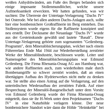
weißen Anhydritwänden, am Fuße des Berges befanden sich
einige imposante Stollenmundlöcher, welche unsere
Aufmerksamkeit erweckten. Wir hatten gefunden, was wir
suchten: Die Überreste der Untertage-Verlagerung "Dachs IV"
bei Osterode. Wie bei allen anderen Dachs-Anlagen auch, sollte
hier eine bombensichere Großraffinerie im Berg entstehen. Das
Stollensystem wurde eigens für die Raffinerie konzipiert und
neu erstellt. Der Deckname der Neuanlage "Dachs IV" wurde
aus der Gesteinskunde gewählt und lautete "Basalt". Diese
Untertage-Verlagerung gehörte zum sogenannten "Geilenberg-
Programm", dem Mineralölsicherungsplan, welcher nach einem
Führererlass Ende Mai 1944 zur Wiederherstellung zerstörter
Werke der Mineralölindustrie, beschlossen wurde. Leiter und
Namensgeber des Mineralölsicherungsplans war Edmund
Geilenberg. Die Firma Rhenania-Ossag AG aus Hamburg war,
wie andere Raffinerien auch, zum wiederholten male durch
Bombenangriffe so schwer zerstört worden, daß an einen
übertägigen Aufbau des Hydrierwerkes nicht mehr zu denken
war. Sie stellte also einen Antrag auf die Verlagerung, auf den
unterirdischen Wiederaufbau der zerstörten Fabrik. Auf einer
Besprechung der Mineralöl-Baugesellschaft unter dem Vorsitz
von Edmund Geilenberg wurde der Firma Rhenania-Ossag
mitgeteilt, dass sie ihr H-Werk unter dem Projektnamen "Dachs
IV" in eine Naturhöhle verlagern könne. Der neue
bombensichere Standort wäre dann die Höhle "Heimkehle" bei