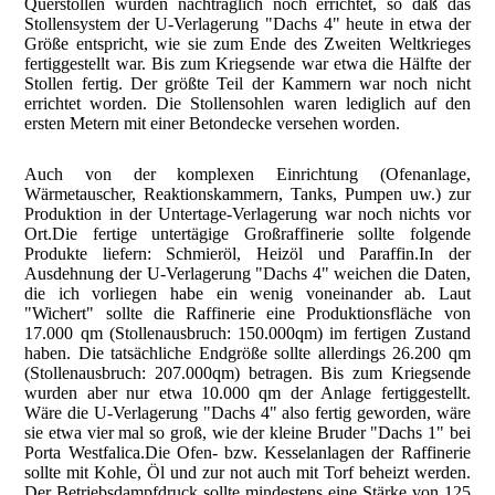
Querstollen wurden nachträglich noch errichtet, so daß das
Stollensystem der U-Verlagerung "Dachs 4" heute in etwa der
Größe entspricht, wie sie zum Ende des Zweiten Weltkrieges
fertiggestellt war. Bis zum Kriegsende war etwa die Hälfte der
Stollen fertig. Der größte Teil der Kammern war noch nicht
errichtet worden. Die Stollensohlen waren lediglich auf den
ersten Metern mit einer Betondecke versehen worden.
Auch von der komplexen Einrichtung (Ofenanlage,
Wärmetauscher, Reaktionskammern, Tanks, Pumpen uw.) zur
Produktion in der Untertage-Verlagerung war noch nichts vor
Ort.Die fertige untertägige Großraffinerie sollte folgende
Produkte liefern: Schmieröl, Heizöl und Paraffin.In der
Ausdehnung der U-Verlagerung "Dachs 4" weichen die Daten,
die ich vorliegen habe ein wenig voneinander ab. Laut
"Wichert" sollte die Raffinerie eine Produktionsfläche von
17.000 qm (Stollenausbruch: 150.000qm) im fertigen Zustand
haben. Die tatsächliche Endgröße sollte allerdings 26.200 qm
(Stollenausbruch: 207.000qm) betragen. Bis zum Kriegsende
wurden aber nur etwa 10.000 qm der Anlage fertiggestellt.
Wäre die U-Verlagerung "Dachs 4" also fertig geworden, wäre
sie etwa vier mal so groß, wie der kleine Bruder "Dachs 1" bei
Porta Westfalica.Die Ofen- bzw. Kesselanlagen der Raffinerie
sollte mit Kohle, Öl und zur not auch mit Torf beheizt werden.
Der Betriebsdampfdruck sollte mindestens eine Stärke von 125