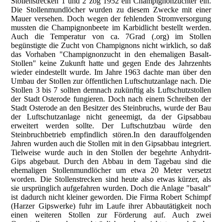
Stollenstrecken 1 und 2 zog 1952 ein Champignonzüchter ein.
Die Stollenmundlöcher wurden zu diesem Zwecke mit einer
Mauer versehen. Doch wegen der fehlenden Stromversorgung
mussten die Champignonbeete im Karbidlicht bestellt werden.
Auch die Temperatur von ca. 7Grad (.org) im Stollen
begünstigte die Zucht von Champignons nicht wirklich, so daß
das Vorhaben "Champignonzucht in den ehemaligen Basalt-
Stollen" keine Zukunft hatte und gegen Ende des Jahrzenhts
wieder eindestellt wurde. Im Jahre 1963 dachte man über den
Umbau der Stollen zur öffentlichen Luftschutzanlage nach. Die
Stollen 3 bis 7 sollten demnach zukünftig als Luftschutzstollen
der Stadt Osterode fungieren. Doch nach einem Schreiben der
Stadt Osterode an den Besitzer des Steinbruchs, wurde der Bau
der Luftschutzanlage nicht geneemigt, da der Gipsabbau
erweitert werden sollte. Der Luftschutzbau würde den
Steinbruchbetrieb empfindlich stören.In den darauffolgenden
Jahren wurden auch die Stollen mit in den Gipsabbau integriert.
Tielweise wurde auch in den Stollen der begehrte Anhydrit-
Gips abgebaut. Durch den Abbau in dem Tagebau sind die
ehemaligen Stollenmundlöcher um etwa 20 Meter versetzt
worden. Die Stollenstrecken sind heute also etwas kürzer, als
sie ursprünglich aufgefahren wurden. Doch die Anlage "basalt"
ist dadurch nicht kleiner geworden. Die Firma Robert Schimpf
(Harzer Gipswerke) fuhr im Laufe ihrer Abbautätigkeit noch
einen weiteren Stollen zur Förderung auf. Auch zwei