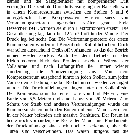
kamen und die Salzgitterlader mit kompremierter Luft
versorgten.Die zentrale Druckluftversorgung der Baustelle war
in einem Kompressorraum zwischen den Stollen 5 und 6
untergebracht. Die Kompressoren wurden zuerst von
Verbrennungsmotoren angetrieben, später, gegen Ende
Dezember 1944, wurden sie durch Elektromotoren ersetzt. Die
Gesamtleistung lag dann bei 125 m³ Luft in der Minute. Der
Druck lag bei sechs Bar. Die Verbrennungsmotore der ersten
Kompressoren wurden mit Benzol oder Rohöl betrieben. Doch
war selten ausreichend Treibstoff vorhanden, so das der Betrieb
immer wieder stockte. Auch bei dem Betrieb mit den
Elektromotoren blieb das Problem bestehen. Wärend der
Vollalarme und nach Luftangriffen fiel immer wieder
stundenlang die Stomversorgung aus. Von dem
Kompressorraum ausgehend führte in jeden Stollen, zum jeden
Vortrieb eine Leitung, die bei Bedarf immer wieder verlängert
wurde. Die Druckluftleitungen hingen unter der Stollenfirste.
Der Kompressorraum hat eine Höhe von fünf Metern, eine
Breite von 5,5 Metern und eine Länge von 20 Metern. Zum
Schutz vor Staub und anderen Verunreinigungen wurde der
Kompressorstollen an beiden Enden mit einer Mauer versehen.
In der Mauer befanden sich massive Stahltüren. Der Raum ist
heute noch vorhanden, die Reste der Mauer und Fundamente
der Druckluftanlage sind auch noch zu erkennen, aber die
Türen sind verschwunden. Das waren übrigens fast die