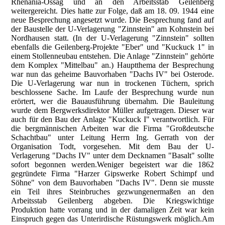
Rhenania-Ossag und an den Arbeitsstab Geilenberg
weitergereicht. Dies hatte zur Folge, daß am 18. 09. 1944 eine
neue Besprechung angesetzt wurde. Die Besprechung fand auf
der Baustelle der U-Verlagerung "Zinnstein" am Kohnstein bei
Nordhausen statt. (In der U-Verlagerung "Zinnstein" sollten
ebenfalls die Geilenberg-Projekte "Eber" und "Kuckuck 1" in
einem Stollenneubau entstehen. Die Anlage "Zinnstein" gehörte
dem Komplex "Mittelbau" an.) Hauptthema der Besprechung
war nun das geheime Bauvorhaben "Dachs IV" bei Osterode.
Die U-Verlagerung war nun in trockenen Tüchern, sprich
beschlossene Sache. Im Laufe der Besprechung wurde nun
erörtert, wer die Bauausführung übernahm. Die Bauleitung
wurde dem Bergwerksdirektor Müller aufgetragen. Dieser war
auch für den Bau der Anlage "Kuckuck I" verantwortlich. Für
die bergmännischen Arbeiten war die Firma "Großdeutsche
Schachtbau" unter Leitung Herrn Ing. Gerrath von der
Organisation Todt, vorgesehen. Mit dem Bau der U-
Verlagerung "Dachs IV" unter dem Decknamen "Basalt" sollte
sofort begonnen werden.Weniger begeistert war die 1862
gegründete Firma "Harzer Gipswerke Robert Schimpf und
Söhne" von dem Bauvorhaben "Dachs IV". Denn sie musste
ein Teil ihres Steinbruches gezwungenermaßen an den
Arbeitsstab Geilenberg abgeben. Die Kriegswichtige
Produktion hatte vorrang und in der damaligen Zeit war kein
Einspruch gegen das Unterirdische Rüstungswerk möglich.Am