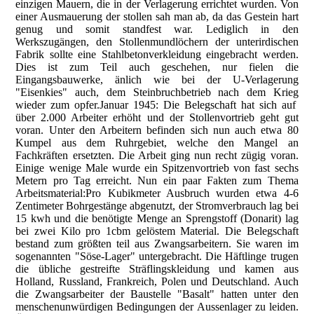
einzigen Mauern, die in der Verlagerung errichtet wurden. Von
einer Ausmauerung der stollen sah man ab, da das Gestein hart
genug und somit standfest war. Lediglich in den
Werkszugängen, den Stollenmundlöchern der unterirdischen
Fabrik sollte eine Stahlbetonverkleidung eingebracht werden.
Dies ist zum Teil auch geschehen, nur fielen die
Eingangsbauwerke, änlich wie bei der U-Verlagerung
"Eisenkies" auch, dem Steinbruchbetrieb nach dem Krieg
wieder zum opfer.Januar 1945: Die Belegschaft hat sich auf
über 2.000 Arbeiter erhöht und der Stollenvortrieb geht gut
voran. Unter den Arbeitern befinden sich nun auch etwa 80
Kumpel aus dem Ruhrgebiet, welche den Mangel an
Fachkräften ersetzten. Die Arbeit ging nun recht zügig voran.
Einige wenige Male wurde ein Spitzenvortrieb von fast sechs
Metern pro Tag erreicht. Nun ein paar Fakten zum Thema
Arbeitsmaterial:Pro Kubikmeter Ausbruch wurden etwa 4-6
Zentimeter Bohrgestänge abgenutzt, der Stromverbrauch lag bei
15 kwh und die benötigte Menge an Sprengstoff (Donarit) lag
bei zwei Kilo pro 1cbm gelöstem Material. Die Belegschaft
bestand zum größten teil aus Zwangsarbeitern. Sie waren im
sogenannten "Söse-Lager" untergebracht. Die Häftlinge trugen
die übliche gestreifte Sträflingskleidung und kamen aus
Holland, Russland, Frankreich, Polen und Deutschland. Auch
die Zwangsarbeiter der Baustelle "Basalt" hatten unter den
menschenunwürdigen Bedingungen der Aussenlager zu leiden.