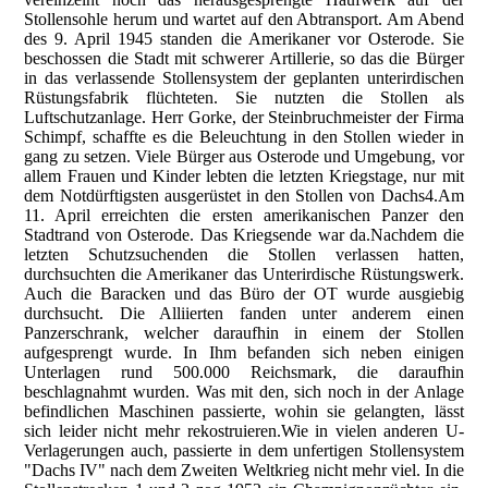
Stollensohle herum und wartet auf den Abtransport. Am Abend
des 9. April 1945 standen die Amerikaner vor Osterode. Sie
beschossen die Stadt mit schwerer Artillerie, so das die Bürger
in das verlassende Stollensystem der geplanten unterirdischen
Rüstungsfabrik flüchteten. Sie nutzten die Stollen als
Luftschutzanlage. Herr Gorke, der Steinbruchmeister der Firma
Schimpf, schaffte es die Beleuchtung in den Stollen wieder in
gang zu setzen. Viele Bürger aus Osterode und Umgebung, vor
allem Frauen und Kinder lebten die letzten Kriegstage, nur mit
dem Notdürftigsten ausgerüstet in den Stollen von Dachs4.Am
11. April erreichten die ersten amerikanischen Panzer den
Stadtrand von Osterode. Das Kriegsende war da.Nachdem die
letzten Schutzsuchenden die Stollen verlassen hatten,
durchsuchten die Amerikaner das Unterirdische Rüstungswerk.
Auch die Baracken und das Büro der OT wurde ausgiebig
durchsucht. Die Alliierten fanden unter anderem einen
Panzerschrank, welcher daraufhin in einem der Stollen
aufgesprengt wurde. In Ihm befanden sich neben einigen
Unterlagen rund 500.000 Reichsmark, die daraufhin
beschlagnahmt wurden. Was mit den, sich noch in der Anlage
befindlichen Maschinen passierte, wohin sie gelangten, lässt
sich leider nicht mehr rekostruieren.Wie in vielen anderen U-
Verlagerungen auch, passierte in dem unfertigen Stollensystem
"Dachs IV" nach dem Zweiten Weltkrieg nicht mehr viel. In die