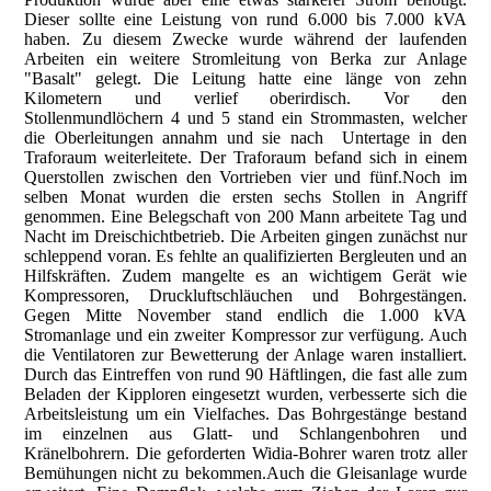
Dieser sollte eine Leistung von rund 6.000 bis 7.000 kVA
haben. Zu diesem Zwecke wurde während der laufenden
Arbeiten ein weitere Stromleitung von Berka zur Anlage
"Basalt" gelegt. Die Leitung hatte eine länge von zehn
Kilometern und verlief oberirdisch. Vor den
Stollenmundlöchern 4 und 5 stand ein Strommasten, welcher
die Oberleitungen annahm und sie nach Untertage in den
Traforaum weiterleitete. Der Traforaum befand sich in einem
Querstollen zwischen den Vortrieben vier und fünf.Noch im
selben Monat wurden die ersten sechs Stollen in Angriff
genommen. Eine Belegschaft von 200 Mann arbeitete Tag und
Nacht im Dreischichtbetrieb. Die Arbeiten gingen zunächst nur
schleppend voran. Es fehlte an qualifizierten Bergleuten und an
Hilfskräften. Zudem mangelte es an wichtigem Gerät wie
Kompressoren, Druckluftschläuchen und Bohrgestängen.
Gegen Mitte November stand endlich die 1.000 kVA
Stromanlage und ein zweiter Kompressor zur verfügung. Auch
die Ventilatoren zur Bewetterung der Anlage waren installiert.
Durch das Eintreffen von rund 90 Häftlingen, die fast alle zum
Beladen der Kipploren eingesetzt wurden, verbesserte sich die
Arbeitsleistung um ein Vielfaches. Das Bohrgestänge bestand
im einzelnen aus Glatt- und Schlangenbohren und
Kränelbohrern. Die geforderten Widia-Bohrer waren trotz aller
Bemühungen nicht zu bekommen.Auch die Gleisanlage wurde