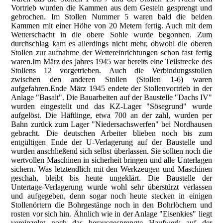
Vortrieb wurden die Kammen aus dem Gestein gesprengt und
gebrochen. Im Stollen Nummer 5 waren bald die beiden
Kammen mit einer Höhe von 20 Metern fertig. Auch mit dem
Wetterschacht in die obere Sohle wurde begonnen. Zum
durchschlag kam es allerdings nicht mehr, obwohl die oberen
Stollen zur aufnahme der Wettereinrichtungen schon fast fertig
waren.Im März des jahres 1945 war bereits eine Teilstrecke des
Stollens 12 vorgetrieben. Auch die Verbindungsstollen
zwischen den anderen Stollen (Stollen 1-6) waren
aufgefahren.Ende März 1945 endete der Stollenvortrieb in der
Anlage "Basalt". Die Bauarbeiten auf der Baustelle "Dachs IV"
wurden eingestellt und das KZ-Lager "Sösegrund" wurde
aufgelöst. Die Häftlinge, etwa 700 an der zahl, wurden per
Bahn zurück zum Lager "Niedersachswerfen" bei Nordhausen
gebracht. Die deutschen Arbeiter blieben noch bis zum
entgültigen Ende der U-Verlagerung auf der Baustelle und
wurden anschließend sich selbst überlassen. Sie sollten noch die
wertvollen Maschinen in sicherheit bringen und alle Unterlagen
sichern. Was letztendlich mit den Werkzeugen und Maschinen
geschah, bleibt bis heute ungeklärt. Die Baustelle der
Untertage-Verlagerung wurde wohl sehr überstürzt verlassen
und aufgegeben, denn sogar noch heute stecken in einigen
Stollenörtern die Bohrgestänge noch in den Bohrlöchern und
rosten vor sich hin. Ähnlich wie in der Anlage "Eisenkies" liegt
vereinzelnt noch das herausgesprengte Haufwerk auf der