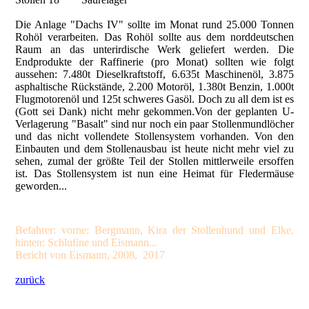
Die Anlage "Dachs IV" sollte im Monat rund 25.000 Tonnen
Rohöl verarbeiten. Das Rohöl sollte aus dem norddeutschen
Raum an das unterirdische Werk geliefert werden. Die
Endprodukte der Raffinerie (pro Monat) sollten wie folgt
aussehen: 7.480t Dieselkraftstoff, 6.635t Maschinenöl, 3.875
asphaltische Rückstände, 2.200 Motoröl, 1.380t Benzin, 1.000t
Flugmotorenöl und 125t schweres Gasöl. Doch zu all dem ist es
(Gott sei Dank) nicht mehr gekommen.Von der geplanten U-
Verlagerung "Basalt" sind nur noch ein paar Stollenmundlöcher
und das nicht vollendete Stollensystem vorhanden. Von den
Einbauten und dem Stollenausbau ist heute nicht mehr viel zu
sehen, zumal der größte Teil der Stollen mittlerweile ersoffen
ist. Das Stollensystem ist nun eine Heimat für Fledermäuse
geworden...
Befahrer: vorne: Bergmann, Kira der Stollenhund und Elke.
hinten: Schlufine und Eismann...
Bericht von Eismann, 2008, 2017
zurück