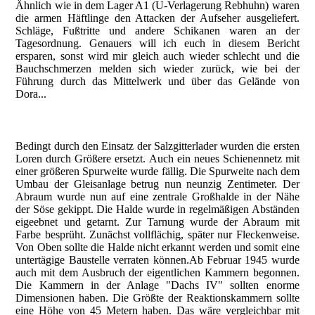
Ähnlich wie in dem Lager A1 (U-Verlagerung Rebhuhn) waren
die armen Häftlinge den Attacken der Aufseher ausgeliefert.
Schläge, Fußtritte und andere Schikanen waren an der
Tagesordnung. Genauers will ich euch in diesem Bericht
ersparen, sonst wird mir gleich auch wieder schlecht und die
Bauchschmerzen melden sich wieder zurück, wie bei der
Führung durch das Mittelwerk und über das Gelände von
Dora...
Bedingt durch den Einsatz der Salzgitterlader wurden die ersten
Loren durch Größere ersetzt. Auch ein neues Schienennetz mit
einer größeren Spurweite wurde fällig. Die Spurweite nach dem
Umbau der Gleisanlage betrug nun neunzig Zentimeter. Der
Abraum wurde nun auf eine zentrale Großhalde in der Nähe
der Söse gekippt. Die Halde wurde in regelmäßigen Abständen
eigeebnet und getarnt. Zur Tarnung wurde der Abraum mit
Farbe besprüht. Zunächst vollflächig, später nur Fleckenweise.
Von Oben sollte die Halde nicht erkannt werden und somit eine
untertägige Baustelle verraten können.Ab Februar 1945 wurde
auch mit dem Ausbruch der eigentlichen Kammern begonnen.
Die Kammern in der Anlage "Dachs IV" sollten enorme
Dimensionen haben. Die Größte der Reaktionskammern sollte
eine Höhe von 45 Metern haben. Das wäre vergleichbar mit