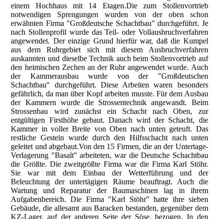
einem Hochhaus mit 14 Etagen.Die zum Stollenvortrieb
notwendigen Sprengungen wurden von der oben schon
erwähnten Firma "Großdeutsche Schachtbau" durchgeführt. Je
nach Stollenprofil wurde das Teil- oder Vollausbruchverfahren
angewendet. Der einzige Grund hierfür war, daß die Kumpel
aus dem Ruhrgebiet sich mit diesem Ausbruchverfahren
auskannten und dieselbe Technik auch beim Stollenvortrieb auf
den heimischen Zechen an der Ruhr angewendet wurde. Auch
der Kammerausbau wurde von der "Großdeutschen
Schachtbau" durchgeführt. Diese Arbeiten waren besonders
gefährlich, da man über Kopf arbeiten musste. Für dem Ausbau
der Kammern wurde die Strossentechnik angewandt. Beim
Strossenbau wird zunächst ein Schacht nach Oben, zur
entgültigen Firsthöhe gebaut. Danach wird der Schacht, die
Kammer in voller Breite von Oben nach unten geteuft. Das
restliche Gestein wurde durch den Hilfsschacht nach unten
geleitet und abgebaut.Von den 15 Firmen, die an der Untertage-
Verlagerung "Basalt" arbeiteten, war die Deutsche Schachtbau
die Größte. Die zweitgrößte Firma war die Firma Karl Stöhr.
Sie war mit dem Einbau der Wetterführung und der
Beleuchtung der untertägigen Räume beauftragt. Auch die
Wartung und Reparatur der Baumaschinen lag in ihrem
Aufgabenbereich. Die Firma "Karl Stöhr" hatte ihre sieben
Gebäude, die allesamt aus Baracken bestanden, gegenüber dem
KZ-Lager, auf der anderen Seite der Söse, bezogen. In den