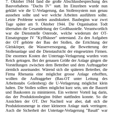
7. Oktober 1944 fand die große Abschlussbesprechung des
Bauvorhabens "Dachs IV" statt. Im Einzelnen wurde nun
geklärt wie die U-Verlagerung, das Stollensystem nun genau
aussehen sollte und wer welche Arbeiten ausführen sollte.
Letzte Probleme wurden ausdiskutiert. Baubeginn war zwei
Tage später am 9. Oktober 1944. Die Organisation Todt
übernahm die Gesamtleitung der Großbaustelle. Verantwortlich
war die Dienststelle Osterode, welche wiederum der OT-
Einsatzgruppe IV "Kyffhäuser" unterstand. Zu den Aufgaben
der OT gehörte der Bau der Stollen, die Errichtung der
Gleiskörper, die Wasserversorgung, die Bewetterung der
Stollenanlage und die Dienstaufsicht der eingesetzten Firmen.
Die enormen Kosten der Untertage-Verlagerung wurden vom
Reich getragen. Bei der genauen Größe der Anlage gingen die
Vorstellungen zwischen dem Betreiber und dem Auftraggeber
ziemlich auseinander. Wärend sich die späteren Betreiber, die
Firma Rhenania eine möglichst grosse Anlage erhofften,
wollten die Auftraggeber (Bau-OT unter Leitung des
Arbeitsstabs Geilenberg) die U-Verlagerung möglichst klein
halten. Die Stollen sollten möglichst kurz sein, um die Bauzeit
und Baukosten zu minimieren. Ein weiterer Vorteil lag darin,
das der Produktionsbeginn früher stattfinden konnte. So die
Ansichten der OT. Der Nachteil war aber, daß sich die
Produktionsmenge in einer kleineren Anlage stark verringere.
Auch die Sicherheit der Untertage-Verlagerung "Basalt" war