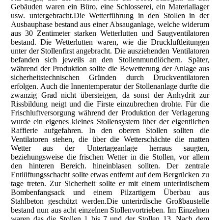
Gebäuden waren ein Büro, eine Schlosserei, ein Materiallager
usw. untergebracht.Die Wetterführung in den Stollen in der
Ausbauphase bestand aus einer Absauganlage, welche widerum
aus 30 Zentimeter starken Wetterlutten und Saugventilatoren
bestand. Die Wetterlutten waren, wie die Druckluftleitungen
unter der Stollenfirst angebracht. Die ausziehenden Ventilatoren
befanden sich jeweils an den Stollenmundlöchern. Später,
während der Produktion sollte die Bewetterung der Anlage aus
sicherheitstechnischen Gründen durch Druckventilatoren
erfolgen. Auch die Innentemperatur der Stollenanlage durfte die
zwanzig Grad nicht übersteigen, da sonst der Anhydrit zur
Rissbildung neigt und die Firste einzubrechen drohte. Für die
Frischluftversorgung während der Produktion der Verlagerung
wurde ein eigenes kleines Stollensystem über der eigentlichen
Raffierie aufgefahren. In den oberen Stollen sollten die
Ventilatoren stehen, die über die Wetterschächte die matten
Wetter aus der Untertageanlage herraus saugten,
beziehungsweise die frischen Wetter in die Stollen, vor allem
den hinteren Bereich. hineinblasen sollten. Der zentrale
Entlüftungsschacht sollte etwas entfernt auf dem Bergrücken zu
tage treten. Zur Sicherheit sollte er mit einem unterirdischem
Bombenfangsack und einem Pilzartigem Überbau aus
Stahlbeton geschützt werden.Die unterirdische Großbaustelle
bestand nun aus acht einzelnen Stollenvortrieben. Im Einzelnen
waren das die Stollen 1 bis 7 und der Stollen 13. Nach dem