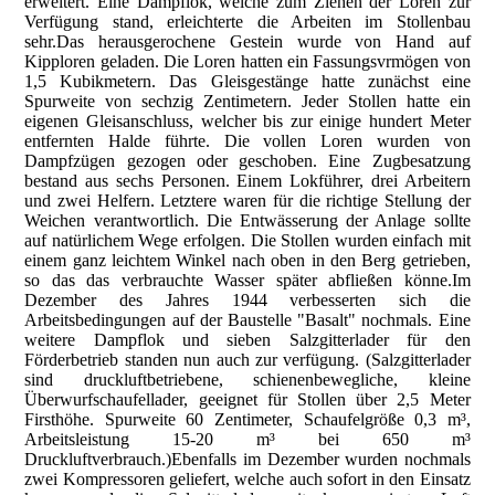
erweitert. Eine Dampflok, welche zum Ziehen der Loren zur
Verfügung stand, erleichterte die Arbeiten im Stollenbau
sehr.Das herausgerochene Gestein wurde von Hand auf
Kipploren geladen. Die Loren hatten ein Fassungsvrmögen von
1,5 Kubikmetern. Das Gleisgestänge hatte zunächst eine
Spurweite von sechzig Zentimetern. Jeder Stollen hatte ein
eigenen Gleisanschluss, welcher bis zur einige hundert Meter
entfernten Halde führte. Die vollen Loren wurden von
Dampfzügen gezogen oder geschoben. Eine Zugbesatzung
bestand aus sechs Personen. Einem Lokführer, drei Arbeitern
und zwei Helfern. Letztere waren für die richtige Stellung der
Weichen verantwortlich. Die Entwässerung der Anlage sollte
auf natürlichem Wege erfolgen. Die Stollen wurden einfach mit
einem ganz leichtem Winkel nach oben in den Berg getrieben,
so das das verbrauchte Wasser später abfließen könne.Im
Dezember des Jahres 1944 verbesserten sich die
Arbeitsbedingungen auf der Baustelle "Basalt" nochmals. Eine
weitere Dampflok und sieben Salzgitterlader für den
Förderbetrieb standen nun auch zur verfügung. (Salzgitterlader
sind druckluftbetriebene, schienenbewegliche, kleine
Überwurfschaufellader, geeignet für Stollen über 2,5 Meter
Firsthöhe. Spurweite 60 Zentimeter, Schaufelgröße 0,3 m³,
Arbeitsleistung 15-20 m³ bei 650 m³
Druckluftverbrauch.)Ebenfalls im Dezember wurden nochmals
zwei Kompressoren geliefert, welche auch sofort in den Einsatz