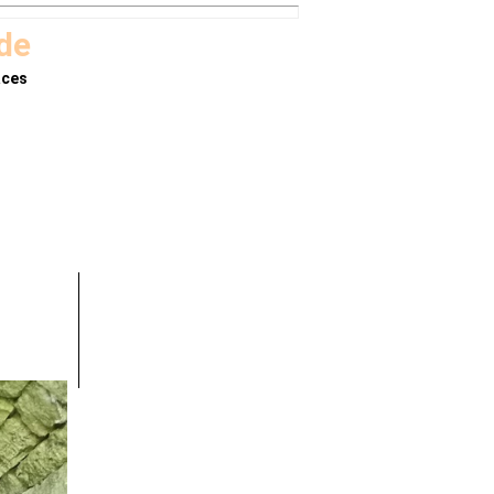
.de
aces