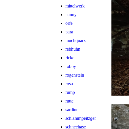
mittelwerk
nanny
orfe
para
rauchquarz
rebhuhn
ricke
robby
rogenstein
rosa
rump
rutte
sardine
schlammpeitzger
schneehase