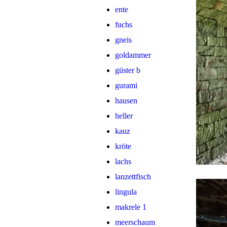
ente
fuchs
gneis
goldammer
güster b
gurami
hausen
heller
kauz
kröte
lachs
lanzettfisch
lingula
makrele 1
meerschaum