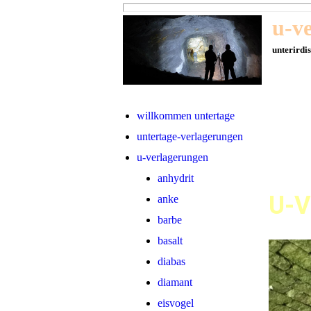
u-v
unterirdi
willkommen untertage
untertage-verlagerungen
u-verlagerungen
anhydrit
U-V
anke
barbe
basalt
diabas
diamant
eisvogel