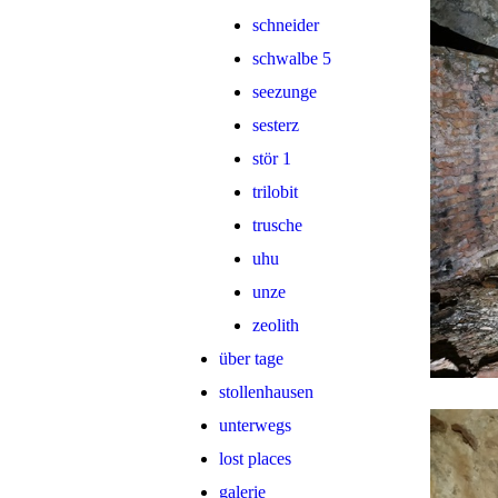
schneider
schwalbe 5
seezunge
sesterz
stör 1
trilobit
trusche
uhu
unze
zeolith
über tage
stollenhausen
unterwegs
lost places
galerie