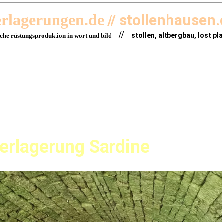
erlagerungen.de
// stollenhausen
//
stollen, altbergbau, lost pl
sche rüstungsproduktion in wort und bild
erlagerung Sardine