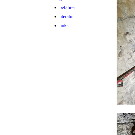
befahrer
literatur
links