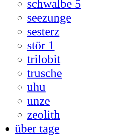
schwalbe 5
seezunge
sesterz
stör 1
trilobit
trusche
uhu
unze
zeolith
über tage