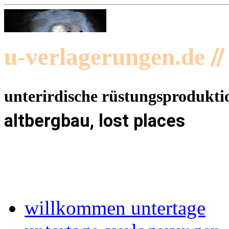
/
u-verlagerungen.de
unterirdische rüstungsprodukti
altbergbau, lost places
willkommen untertage