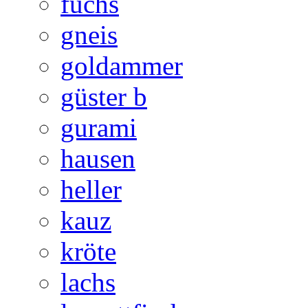
fuchs
gneis
goldammer
güster b
gurami
hausen
heller
kauz
kröte
lachs