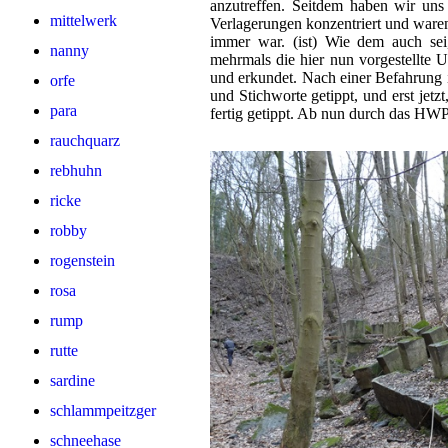
anzutreffen. Seitdem haben wir un
mittelwerk
Verlagerungen konzentriert und waren 
immer war. (ist) Wie dem auch sei
nanny
mehrmals die hier nun vorgestellte
und erkundet. Nach einer Befahrung 
orfe
und Stichworte getippt, und erst jetzt
para
fertig getippt. Ab nun durch das HWP
rauchquarz
rebhuhn
ricke
robby
rogenstein
rosa
rump
rutte
sardine
schlammpeitzger
schneehase