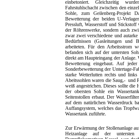
einbetoniert. Gleichzeitig wu
Fahrstuhlschacht zwischen den einze
Sohle, zum Geilenberg-Projekt Da
Bewetterung der beiden U-Verlage
Pressluft, Wasserstoff und Sticksto
der Röhrenwerke, sondern auch zwi
zwar zwei verschiedene und autarke 
Bedürfnissen (Gasleitungen und
arbeiteten. Für den Arbeitsstrom 
befanden sich auf der untersten Soh
direkt am Haupteingang der Anlage. 
Bewetterung eingebaut. Auf jeder 
Sonderbewetterung der Untertage-Fa
starke Wetterlutten rechts und links
Abeitssohlen waren die Saug,- und Fa
weiß angestrichen. Dieses sollte die
der obersten Sohle ein Wassertan
Seitenstollen erbaut. Der Wasserfilte
auf dem natürlichen Wasserdruck bas
Auffangsystem, welches das Tropfw
Wassertank zuführte.
Zur Erwärmung der Stollenanlage auf 
Heizanlage auf der untersten