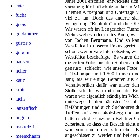
Jahre 2001 erschien, entwickelte sic
ente
vorrangig für Luftschutzbunker in 
Themen Altbergbau und Untertage-Ver
fuchs
viel zu tun. Doch das änderte si
Velagerung "Rebhuhn" und die Ofe
gneis
Wir waren oft im Lengericher Tunnel
goldammer
Mein zweites, oder drittes Buch, wa
von Jochen Bergmann. Und so kam 
güster b
Westfalica in unseren Fokus geriet.
schon zwei private Internetseiten, we
gurami
Westfalica beschäftigte. Es waren di
hausen
die ersten Fotos aus den Stollen an
genauso "schlecht" wie unsere Fotos 
heller
LED-Lampen mit 1.500 Lumen und g
Jahr, bis wir einige Befahrer aus 
kauz
Verantwortlich dafür war unser d
kröte
Stollenschläfer war mit einer der E
waren wir eigentlich ständig im Wie
lachs
unterwegs. In den nächsten 10 Jah
Befahrungen und auch Suchtouren dur
lanzettfisch
Treffen auf dem Jakobsberg und am
lingula
hatten sich die einzelnen Befahrer-G
zerstritten, so dass ein Besuch nicht
makrele 1
war von einem der zahlreichen Be
angeschissen zu werden und bei der 
meerschaum