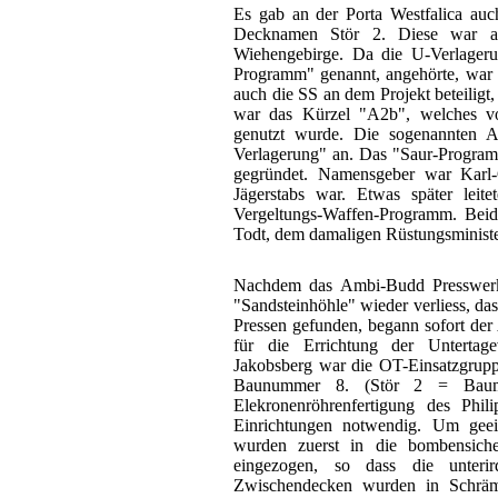
Es gab an der Porta Westfalica auc
Decknamen Stör 2. Diese war al
Wiehengebirge. Da die U-Verlager
Programm" genannt, angehörte, war
auch die SS an dem Projekt beteilig
war das Kürzel "A2b", welches vo
genutzt wurde. Die sogenannten A
Verlagerung" an. Das "Saur-Progr
gegründet. Namensgeber war Karl-O
Jägerstabs war. Etwas später lei
Vergeltungs-Waffen-Programm. Beid
Todt, dem damaligen Rüstungsministe
Nachdem das Ambi-Budd Presswerk 
"Sandsteinhöhle" wieder verliess, da
Pressen gefunden, begann sofort der 
für die Errichtung der Untertage
Jakobsberg war die OT-Einsatzgruppe
Baunummer 8. (Stör 2 = Baum
Elekronenröhrenfertigung des Phil
Einrichtungen notwendig. Um geei
wurden zuerst in die bombensich
eingezogen, so dass die unteri
Zwischendecken wurden in Schräme