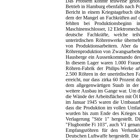
Das Problem konnte teilweise gelöst
Betrieb in Hamburg ebenfalls nach P
Bericht in einem Kriegstagebuch übe
dem der Mangel an Fachkräften auf 
fehlten bei Produktionsbeginn 
Maschinenschlosser, 12 Elektromecha
deutsche Fachkräfte, welche tei
unterirdischen Röhrenwerke überne
von Produktionsarbeitern. Aber da 
Röhrenproduktion von Zwangsarbeit
Hausberge ein Aussenkommando des 
In diesem Lager waren 1.000 Frauen 
Röhren-Fabrik der Philips-Werke ar
2.500 Röhren in der unerirdischen Fa
erreicht, nur dass zirka 60 Prozent
dem allgegenwärtigen Staub in der
weitere Ausbau im Gange war. Um di
die Wände der Arbeitsflächen mit Öl b
im Januar 1945 waren die Umbauarb
dass die Produktion im vollen Umfa
wurden bis zum Ende des Krieges tä
Verlagerung "Stör 1" hergestellt. D
"Flugbombe Fi 103", auch V1 genann
Empfangsröhren für den Verlustk
Deutschen Luftwaffe hergestellt. Di