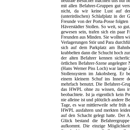
neutrale Besucher machten uns nur neu
mit allen Befahrer-Gruppen gut ve
nicht, da wir keine Lust auf de
(unterirdischen) Schlafplatz in der 
Freunde von der Porta-Posse folgten
Häverstädter Stollen. So weit, so gu
gewesen sein, trafen sich ein paar 
Freunden aus Minden. Sie wollten wi
Verlagerungen Stör und Para durchführ
sich auf dem Parkplatz am Bahnho
krabbelten dann die Schucht hoch zu
der alten Befahrer kennen sicher
örtlichen Befahrer-Szene angelegte
(Hans Werner Piss Loch) war lange Z
Stollensystem im Jakobsberg. Er b
einem kleinem Schuf ins Innere d
mehrfach benutzt. Die Befahrer-Gru
das HWPL ohne zu wissen, dass i
beobachtete. Ist ja eigentlich kein 
nie alleine ist und plötzlich andere B
Tage, es war mittlerweile sehr frü
HWPL ausfahren und merkten leider,
auf den Schacht gelegt hatte. Der
Glück bestand die Befahrergruppe
aufkommt. Die einzige Möglichkeit